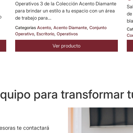
Operativos 3 de la Colección Acento Diamante
Sa
para brindar un estilo a tu espacio con un área
de
o
de trabajo para...
bl
Categorias
Acento
,
Acento Diamante
,
Conjunto
Ca
Operativo
,
Escritorio
,
Operativos
Co
Ver producto
uipo para transformar t
sesoras te contactará