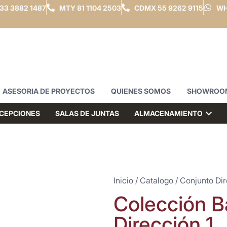
33 3882 1487
MTY
81 1104 2503
CDMX
55 9262 9115
WH
ASESORIA DE PROYECTOS
QUIENES SOMOS
SHOWROO
CEPCIONES
SALAS DE JUNTAS
ALMACENAMIENTO
Inicio
/
Catalogo
/
Conjunto Dir
Colección B
Dirección 1