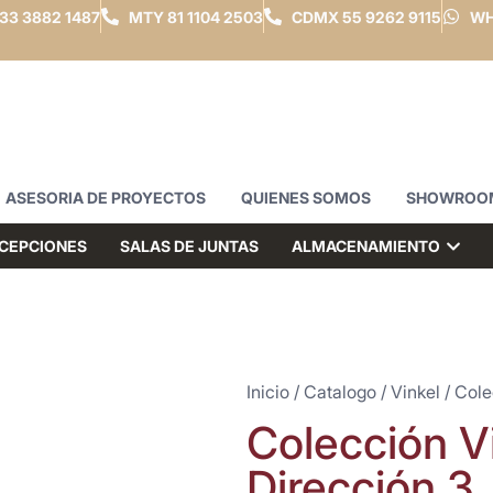
33 3882 1487
MTY
81 1104 2503
CDMX
55 9262 9115
WH
ASESORIA DE PROYECTOS
QUIENES SOMOS
SHOWROO
CEPCIONES
SALAS DE JUNTAS
ALMACENAMIENTO
Inicio
/
Catalogo
/
Vinkel
/ Cole
Colección Vi
Dirección 3