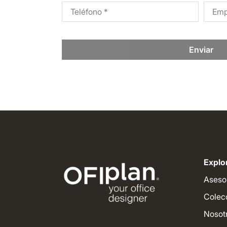
Enviar
Explor
Aseso
Colec
Nosot