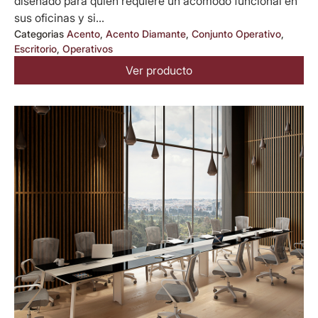
diseñado para quien requiere un acomodo funcional en
sus oficinas y si...
Categorias
Acento
,
Acento Diamante
,
Conjunto Operativo
,
Escritorio
,
Operativos
Ver producto