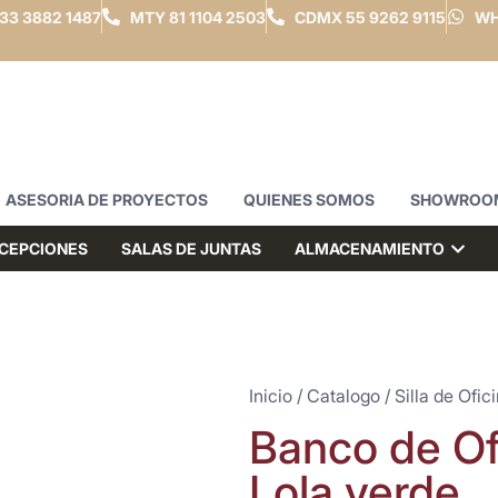
33 3882 1487
MTY
81 1104 2503
CDMX
55 9262 9115
WH
ASESORIA DE PROYECTOS
QUIENES SOMOS
SHOWROO
CEPCIONES
SALAS DE JUNTAS
ALMACENAMIENTO
Inicio
/
Catalogo
/
Silla de Ofic
Banco de Ofi
Lola verde