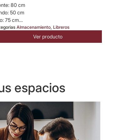
ente: 80 cm
ndo: 50 cm
o: 75 cm...
tegorias
Almacenamiento
,
Libreros
Ver producto
us espacios