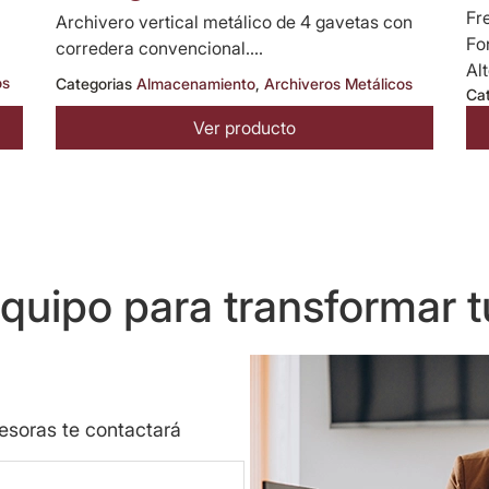
Fr
Archivero vertical metálico de 4 gavetas con
Fo
corredera convencional....
Alt
os
Categorias
Almacenamiento
,
Archiveros Metálicos
Ca
Ver producto
uipo para transformar t
sesoras te contactará