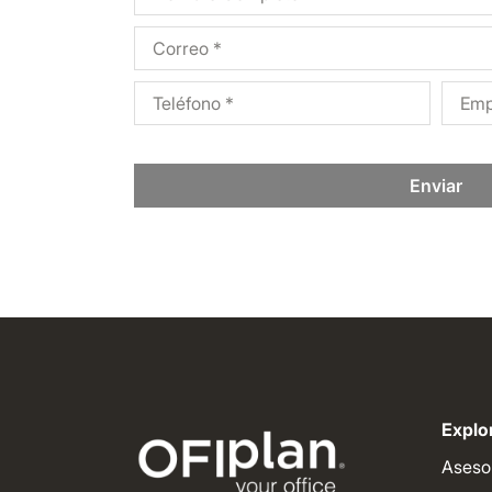
Enviar
Explor
Aseso