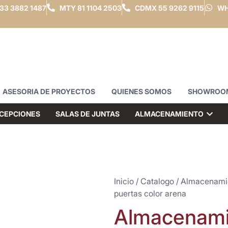
33 3882 1487
MTY
81 1104 2503
CDMX
55 9262 9115
WH
ASESORIA DE PROYECTOS
QUIENES SOMOS
SHOWROO
CEPCIONES
SALAS DE JUNTAS
ALMACENAMIENTO
Inicio
/
Catalogo
/
Almacenami
puertas color arena
Almacenami