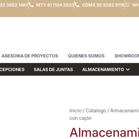
33 3882 1487
MTY
81 1104 2503
CDMX
55 9262 9115
WH
ASESORIA DE PROYECTOS
QUIENES SOMOS
SHOWROO
CEPCIONES
SALAS DE JUNTAS
ALMACENAMIENTO
Inicio
/
Catalogo
/
Almacenami
con cajón
Almacenami