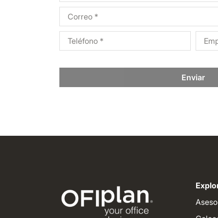
Enviar
Explor
Aseso