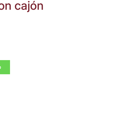
on cajón
p