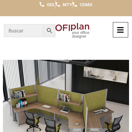
GDL
MTY
CDMX